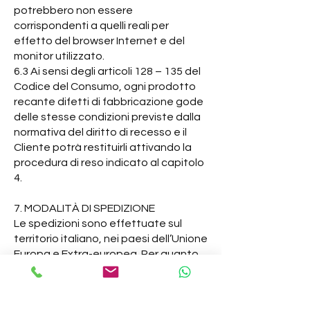
potrebbero non essere
corrispondenti a quelli reali per
effetto del browser Internet e del
monitor utilizzato.
6.3 Ai sensi degli articoli 128 – 135 del
Codice del Consumo, ogni prodotto
recante difetti di fabbricazione gode
delle stesse condizioni previste dalla
normativa del diritto di recesso e il
Cliente potrà restituirli attivando la
procedura di reso indicato al capitolo
4.
7. MODALITÀ DI SPEDIZIONE
Le spedizioni sono effettuate sul
territorio italiano, nei paesi dell’Unione
Europa e Extra-europea. Per quanto
concerne costi, tempi e modalità di
consegna si fa rinvio all'apposita
sezione SPEDIZIONI contenuta nel