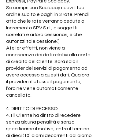
Express), PayPal e Scalapay.
Se compri con Scalapay ricevi il tuo
ordine subito e paghi in 3 rate. Prendi
atto che le rate verranno cedute a
Incremento SPV S.r.l., a soggetti
correlati e ai loro cessionari, e che
autorizzi tale cessione.”,
Atelier effetti, non viene a
conoscenza dei dati relativi alla carta
di credito del Cliente. Sarà solo il
provider dei servizi di pagamento ad
avere accesso a questi dati. Qualora
il provider rifiutasse il pagamento,
l’ordine viene automaticamente
cancellato.
4. DIRITTO DI RECESSO
4.1 ll Cliente ha diritto di recedere
senza alcuna penalità e senza
specificarne il motivo, entro il termine
di dieci (10) giorni decorrenti dal giorno