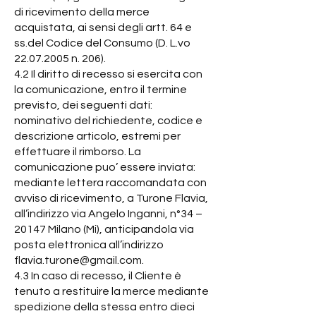
di ricevimento della merce
acquistata, ai sensi degli artt. 64 e
ss.del Codice del Consumo (D. L.vo
22.07.2005
n. 206).
4.2 Il diritto di recesso si esercita con
la comunicazione, entro il termine
previsto, dei seguenti dati:
nominativo del richiedente, codice e
descrizione articolo, estremi per
effettuare il rimborso. La
comunicazione puo’ essere inviata:
mediante lettera raccomandata con
avviso di ricevimento, a Turone Flavia,
all’indirizzo via Angelo Inganni, n°34 –
20147 Milano (Mi), anticipandola via
posta elettronica all’indirizzo
flavia.turone@gmail.com
.
4.3 In caso di recesso, il Cliente è
tenuto a restituire la merce mediante
spedizione della stessa entro dieci