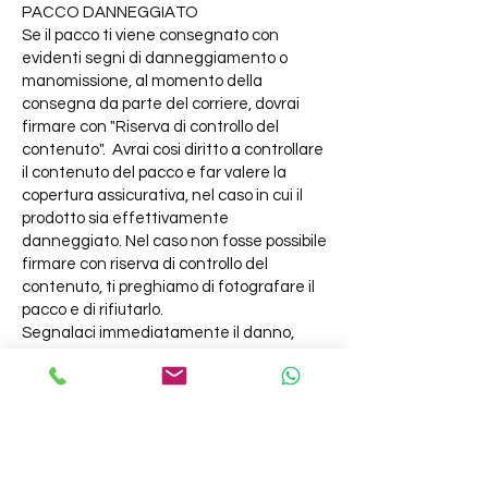
PACCO DANNEGGIATO
Se il pacco ti viene consegnato con
evidenti segni di danneggiamento o
manomissione, al momento della
consegna da parte del corriere, dovrai
firmare con "Riserva di controllo del
contenuto". Avrai cosi diritto a controllare
il contenuto del pacco e far valere la
copertura assicurativa, nel caso in cui il
prodotto sia effettivamente
danneggiato. Nel caso non fosse possibile
firmare con riserva di controllo del
contenuto, ti preghiamo di fotografare il
pacco e di rifiutarlo.
Segnalaci immediatamente il danno,
inviando una mail con foto annesse (che
testimonino lo stato di danneggiamento
del pacco e/o del suo contenuto)
all’indirizzo flavia.turone@gmail.com