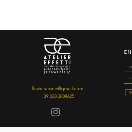
EN
flavia.turone@gmail.com
I
+39 338 3884625