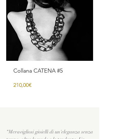
Collana CATENA #5
Price
210,00€
“Meravigliosi gioielli di un'eleganza senza