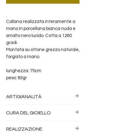
Collana realizzata interamente a
mano in porcellana bianca nuda e
smalto nero lucido. Cotta a 1260
gradi.
Montata su ottone grezzo naturale,
forgiato a mano.
lunghezza: 75cm
peso: 83gr
ARTIGIANALITÀ
Tutti i miei gioielli sono realizzati
CURA DEL GIOIELLO
a mano artigianalmente, con un
lavoro personale della
la Porcellana è un materiale
REALIZZAZIONE
porcellana e del ottone, per
inossidabile e altamente