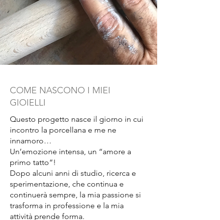
monocottura, rendendo il
processo di produzione più
agile, economico ed
ecosostenibile.
Fase di montaggio:
Monto tutti i
miei gioielli su ottone grezzo
COME NASCONO I MIEI
naturale lavorando i pezzi in
GIOIELLI
base al progetto che voglio
realizzare con l'obiettivo di
Questo progetto nasce il giorno in cui
ottenere un'armonia e uno stile
incontro la porcellana e me ne
distintivo.
innamoro…
Un’emozione intensa, un “amore a
primo tatto”!
Dopo alcuni anni di studio, ricerca e
sperimentazione, che continua e
continuerà sempre, la mia passione si
trasforma in professione e la mia
attività prende forma.