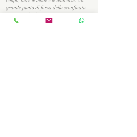
tempo, oltre le mode e le tendenze. Un
grande punto di forza della sconfinata
creatività di Flavia."
MAGDA Firenze
“Vêtir la porcelaine c'est ce sentir
vraiment speciale! Merci Flavia, tes
bijoux sont de très grand classe."
NADINE Aix en Provence
“Comodissimi e leggeri, quasi impalpabili,