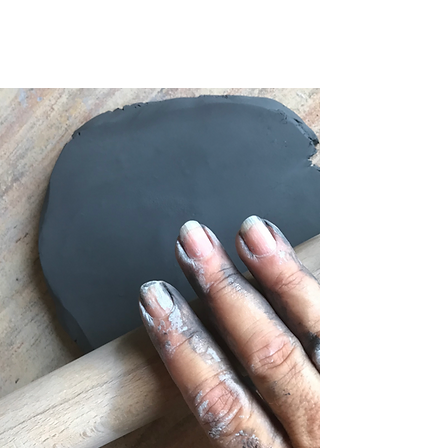
aggiunto di un processo di
spugnetta abrasiva.
Per spedizioni all'estero, per
Per qualsiasi dubbio o
unicità artigianale
Trovi maggiori informazioni sulla
Fase di progettazione:
favore contattatemi.
chiarimento contattami via mail:
cura del tuo gioiello
Fonti d'ispirazione: la natura,
I gioielli disponibili vengono
flavia.turone@gmail.com oppure
ATELIEREFFETTI nella sezione
l'arte, il design Poi le idee
spediti entro 5/6 giorni lavorativi.
chiamami al 3383884625
dedicata:
Cura del Gioiello
prendono forma su carta o nella
I gioielli terminati possono
mia mente.
essere ordinati scrivendomi una
mail: flavia.turone@gmail.com
Fase di lavorazione della
porcellana:
Ogni singolo
elemento d'argilla è plasmato
dalle mie mani e in seguito rifinito
accuratamente.
Fase di cottura:
Cuocio tutti i miei
pezzi a 1260 gradi in
monocottura, rendendo il
processo di produzione più
agile, economico ed