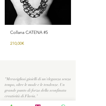
Collana CATENA #5
Prezzo
210,00€
“Meravigliosi gioielli di un'eleganza senza
tempo, oltre le mode e le tendenze. Un
grande punto di forza della sconfinata
creatività di Flavia."