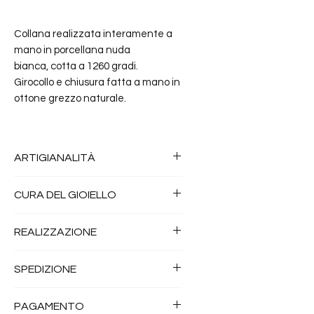
Collana realizzata interamente a
mano in porcellana nuda
bianca, cotta a 1260 gradi.
Girocollo e chiusura fatta a mano in
ottone grezzo naturale.
ARTIGIANALITÀ
Tutti i miei gioielli sono realizzati
CURA DEL GIOIELLO
a mano artigianalmente, con un
lavoro personale della
la Porcellana è un materiale
REALIZZAZIONE
porcellana e del ottone, per
inossidabile e altamente
questo motivo non ci saranno
resistente ai graffi. Non teme
Tutti i miei gioielli sono realizzati
mai due pezzi identici tra loro.
SPEDIZIONE
agenti esterni e può essere
da me a mano nel mio
Ogni piccola imperfezione è da
lavata con qualsiasi sapone e
laboratorio di Milano con
Spedizione gratuita per ordini
considerarsi come un valore
strofinata con uno spazzolino o
PAGAMENTO
materiali di qualità.
superiori a 100€ in tutta Italia.