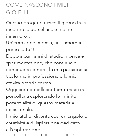
COME NASCONO I MIEI
naturale lavorando i pezzi in
GIOIELLI
base al progetto che voglio
realizzare con l'obiettivo di
Questo progetto nasce il giorno in cui
ottenere un'armonia e uno stile
incontro la porcellana e me ne
distintivo.
innamoro…
Un’emozione intensa, un “amore a
primo tatto”!
Dopo alcuni anni di studio, ricerca e
sperimentazione, che continua e
continuerà sempre, la mia passione si
trasforma in professione e la mia
attività prende forma.
Oggi creo gioielli contemporanei in
porcellana esplorando le infinite
potenzialità di questo materiale
eccezionale.
Il mio atelier diventa così un angolo di
creatività e di ispirazione dedicato
all’esplorazione