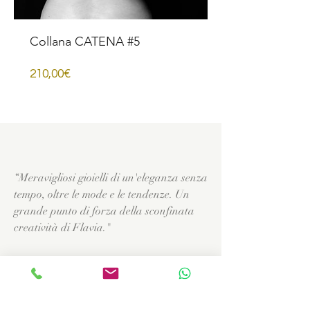
Collana CATENA #5
Prezzo
210,00€
“Meravigliosi gioielli di un'eleganza senza
tempo, oltre le mode e le tendenze. Un
grande punto di forza della sconfinata
creatività di Flavia."
MAGDA Firenze