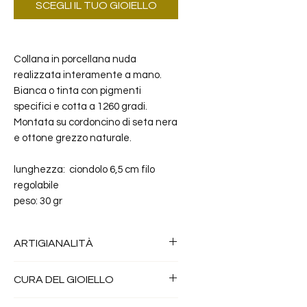
SCEGLI IL TUO GIOIELLO
Collana in porcellana nuda
realizzata interamente a mano.
Bianca o tinta con pigmenti
specifici e cotta a 1260 gradi.
Montata su cordoncino di seta nera
e ottone grezzo naturale.
lunghezza: ciondolo 6,5 cm filo
regolabile
peso: 30 gr
ARTIGIANALITÀ
Tutti i miei gioielli sono realizzati
CURA DEL GIOIELLO
a mano artigianalmente, con un
lavoro personale della
la Porcellana è un materiale