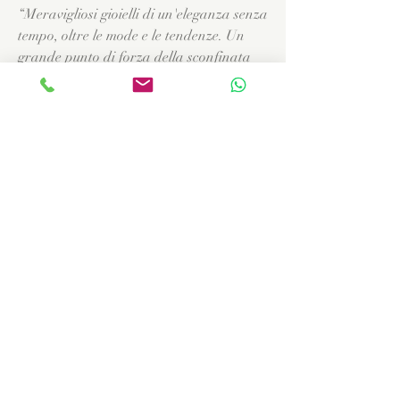
“Meravigliosi gioielli di un'eleganza senza
tempo, oltre le mode e le tendenze. Un
grande punto di forza della sconfinata
creatività di Flavia."
MAGDA Firenze
“Vêtir la porcelaine c'est ce sentir
vraiment speciale! Merci Flavia, tes
bijoux sont de très grand classe."
NADINE Aix en Provence