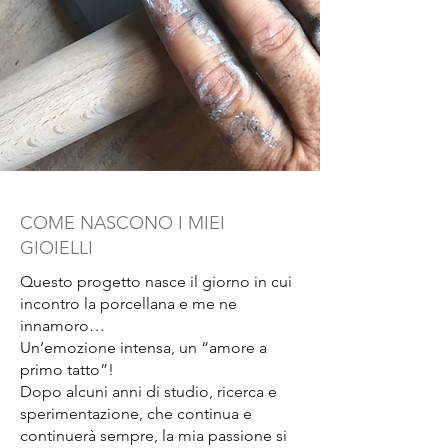
Fase di cottura:
Cuocio tutti i miei
pezzi a 1260 gradi in
monocottura, rendendo il
processo di produzione più
agile, economico ed
ecosostenibile.
Fase di montaggio:
Monto tutti i
miei gioielli su ottone grezzo
COME NASCONO I MIEI
naturale lavorando i pezzi in
GIOIELLI
base al progetto che voglio
realizzare con l'obiettivo di
Questo progetto nasce il giorno in cui
ottenere un'armonia e uno stile
incontro la porcellana e me ne
distintivo.
innamoro…
Un’emozione intensa, un “amore a
primo tatto”!
Dopo alcuni anni di studio, ricerca e
sperimentazione, che continua e
continuerà sempre, la mia passione si