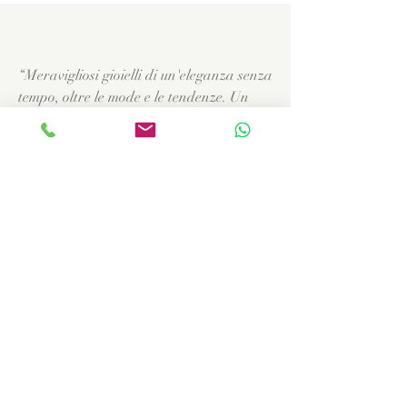
“Meravigliosi gioielli di un'eleganza senza
tempo, oltre le mode e le tendenze. Un
grande punto di forza della sconfinata
creatività di Flavia."
MAGDA Firenze
“Vêtir la porcelaine c'est ce sentir
vraiment speciale! Merci Flavia, tes
bijoux sont de très grand classe."
NADINE Aix en Provence