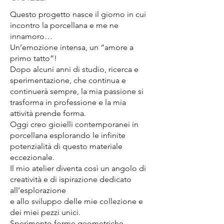
realizzare con l'obiettivo di
Questo progetto nasce il giorno in cui
ottenere un'armonia e uno stile
incontro la porcellana e me ne
distintivo.
innamoro…
Un’emozione intensa, un “amore a
primo tatto”!
Dopo alcuni anni di studio, ricerca e
sperimentazione, che continua e
continuerà sempre, la mia passione si
trasforma in professione e la mia
attività prende forma.
Oggi creo gioielli contemporanei in
porcellana esplorando le infinite
potenzialità di questo materiale
eccezionale.
Il mio atelier diventa così un angolo di
creatività e di ispirazione dedicato
all’esplorazione
e allo sviluppo delle mie collezione e
dei miei pezzi unici.
Sperimento forme geometriche,