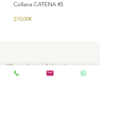
Collana CATENA #5
Prezzo
210,00€
“Meravigliosi gioielli di un'eleganza senza
tempo, oltre le mode e le tendenze. Un
grande punto di forza della sconfinata
creatività di Flavia."
MAGDA Firenze