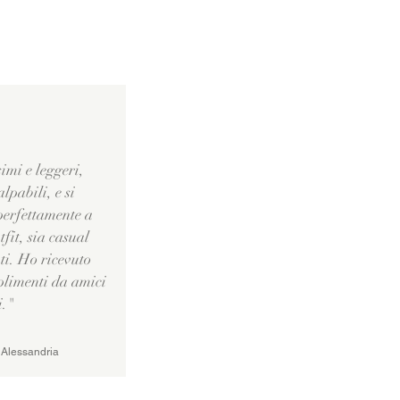
imi e leggeri,
lpabili, e si
perfettamente a
utfit, sia casual
ti. Ho ricevuto
plimenti da amici
i."
lessandria