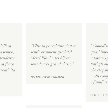
ielli di
“Vêtir la porcelaine c'est ce
“Comodiss
a tempo,
sentir vraiment speciale!
quasi impa
 tendenze.
Merci Flavia, tes bijoux
adattano 
di forza
sont de très grand classe."
tutti gli o
creatività
che elegan
molti com
NADINE Aix en Provence
e familiar
BENEDETTA A