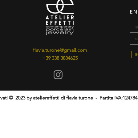
EN
flavia.turone@gmail.com
I
+39 338 3884625
iservati © 2023 by ateliereffetti di flavia turone - Partita IVA:12478