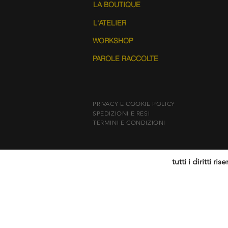
LA BOUTIQUE
L'ATELIER
WORKSHOP
PAROLE RACCOLTE
PRIVACY E COOKIE POLICY
SPEDIZIONI E RESI
TERMINI E CONDIZIONI
tutti i diritti r