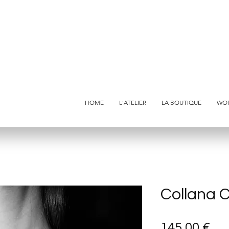
HOME
L'ATELIER
LA BOUTIQUE
WO
Collana 
Pr
145,00 €